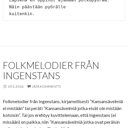
 Näin päästään pyörälle

 kuitenkin.
FOLKMELODIER FRÅN
INGENSTANS
19.2.2016
JÄTÄ KOMMENTTI
Folkmelodier från Ingenstans, kirjamellisesti ”Kansansävelmiä
ei mistään” tai peräti ”Kansansävelmiä jotka eivät ole mistään
kotoisin”. Tai jos erehtyy kuvittelemaan, että Ingenstans (ei
missään) on paikka, niin ”Kansansävelmiä jotka ovat peräisin