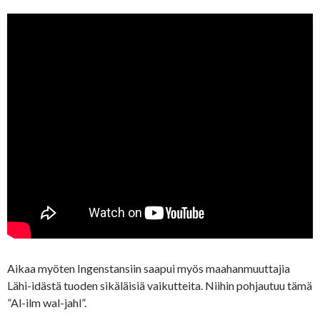
Aikaa myöten Ingenstansiin saapui myös maahanmuuttajia
Lähi-idästä tuoden sikäläisiä vaikutteita. Niihin pohjautuu tämä
”Al-ilm wal-jahl”.