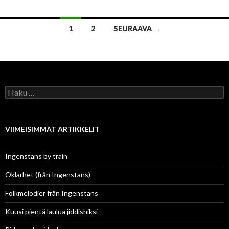
Artikkelien
1
2
SEURAAVA →
selaus
Haku:
VIIMEISIMMÄT ARTIKKELIT
Ingenstans by train
Oklarhet (från Ingenstans)
Folkmelodier från Ingenstans
Kuusi pientä laulua jiddishiksi