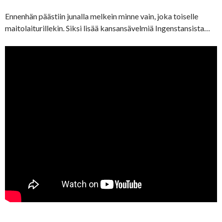
Ennenhän päästiin junalla melkein minne vain, joka toiselle
maitolaiturillekin. Siksi lisää kansansävelmiä Ingenstansista…