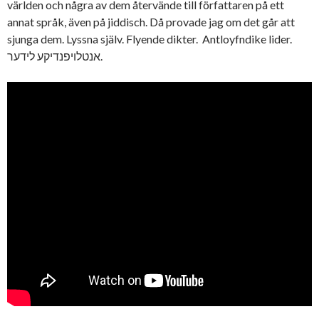
världen och några av dem återvände till författaren på ett
annat språk, även på jiddisch. Då provade jag om det går att
sjunga dem. Lyssna själv. Flyende dikter. Antloyfndike lider.
אנטלויפנדיקע לידער.