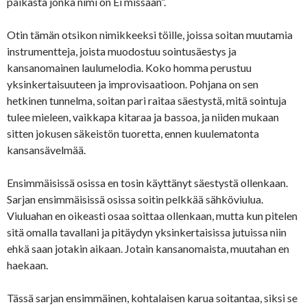
paikasta jonka nimi on Ei missään”.
Otin tämän otsikon nimikkeeksi töille, joissa soitan muutamia
instrumentteja, joista muodostuu sointusäestys ja
kansanomainen laulumelodia. Koko homma perustuu
yksinkertaisuuteen ja improvisaatioon. Pohjana on sen
hetkinen tunnelma, soitan pari raitaa säestystä, mitä sointuja
tulee mieleen, vaikkapa kitaraa ja bassoa, ja niiden mukaan
sitten jokusen säkeistön tuoretta, ennen kuulematonta
kansansävelmää.
Ensimmäisissä osissa en tosin käyttänyt säestystä ollenkaan.
Sarjan ensimmäisissä osissa soitin pelkkää sähköviulua.
Viuluahan en oikeasti osaa soittaa ollenkaan, mutta kun pitelen
sitä omalla tavallani ja pitäydyn yksinkertaisissa jutuissa niin
ehkä saan jotakin aikaan. Jotain kansanomaista, muutahan en
haekaan.
Tässä sarjan ensimmäinen, kohtalaisen karua soitantaa, siksi se