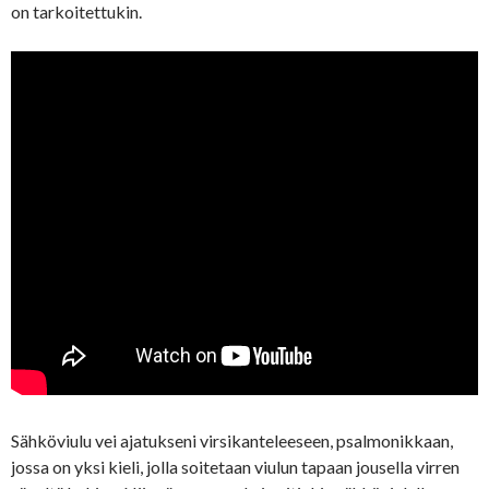
on tarkoitettukin.
Sähköviulu vei ajatukseni virsikanteleeseen, psalmonikkaan,
jossa on yksi kieli, jolla soitetaan viulun tapaan jousella virren