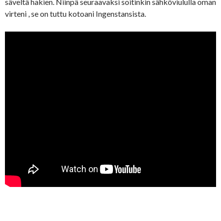
säveltä hakien. Niinpä seuraavaksi soitinkin sähköviululla oman
virteni , se on tuttu kotoani Ingenstansista.