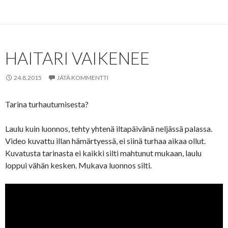
HAITARI VAIKENEE
24.8.2015
JÄTÄ KOMMENTTI
Tarina turhautumisesta?
Laulu kuin luonnos, tehty yhtenä iltapäivänä neljässä palassa.
Video kuvattu illan hämärtyessä, ei siinä turhaa aikaa ollut.
Kuvatusta tarinasta ei kaikki silti mahtunut mukaan, laulu
loppui vähän kesken. Mukava luonnos silti.