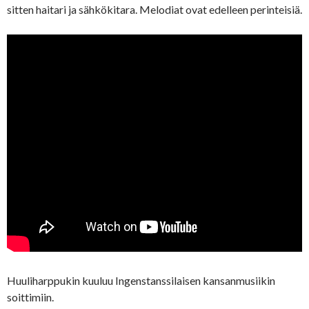
sitten haitari ja sähkökitara. Melodiat ovat edelleen perinteisiä.
Huuliharppukin kuuluu Ingenstanssilaisen kansanmusiikin
soittimiin.