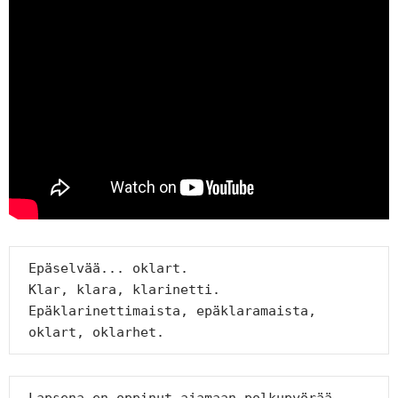
 Epäselvää... oklart.

 Klar, klara, klarinetti.

 Epäklarinettimaista, epäklaramaista,

 oklart, oklarhet.
 Lapsena en oppinut ajamaan polkupyörää.
