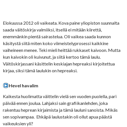
Elokuussa 2012 oli vaikeata. Kova paine yliopiston suunnalta
saada väitöskirja valmiiksi, itsellä ei mitään kiirettä,
enemmänkin pientä sairastelua. Oli vaikea saada kunnon
käsitystä siitä miten koko viimeistelyprosessi kaikkine
vaiheineen menee. Teki mieli heittää rukkaset kaivoon. Mutta
kun kaivokin oli kuivunut, ja siitä kertoo tämä laulu.
Väitöskirjassani käsittelin keskiajan hepreaksi kirjoitettua
kirjaa, siksi tämä laulukin on hepreaksi.
Hevel havalim
Kaikesta huolimatta väittelin vielä sen vuoden puolella, pari
päivää ennen joulua. Lahjaksi sain grafiikanlehden, joka
rakentuu heprean kirjaimista ja tämä lauluni sanoista. Mikäs
sen sopivampaa. Ehkäpä laulustakin oli ollut apua päästä
vaikeuksien yli?