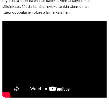
myös että nuorena en ihan kaikkea ymmärtänyt oikein
silloinkaan. Mutta tämä on nyt kuitenkin tämmöinen,
itäeurooppalainen blues a la meikäläinen.