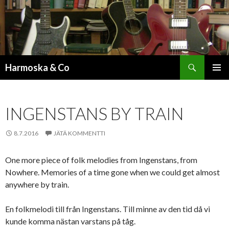
Etsi
Harmoska & Co
SIIRRY
ENSISIJ
SISÄLTÖÖN
VALIKK
INGENSTANS BY TRAIN
8.7.2016
JÄTÄ KOMMENTTI
One more piece of folk melodies from Ingenstans, from
Nowhere. Memories of a time gone when we could get almost
anywhere by train.
En folkmelodi till från Ingenstans. Till minne av den tid då vi
kunde komma nästan varstans på tåg.