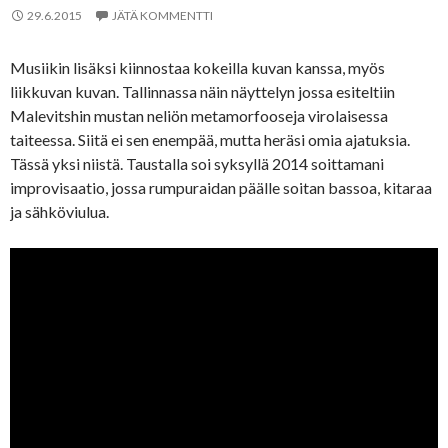
29.6.2015
JÄTÄ KOMMENTTI
Musiikin lisäksi kiinnostaa kokeilla kuvan kanssa, myös
liikkuvan kuvan. Tallinnassa näin näyttelyn jossa esiteltiin
Malevitshin mustan neliön metamorfooseja virolaisessa
taiteessa. Siitä ei sen enempää, mutta heräsi omia ajatuksia.
Tässä yksi niistä. Taustalla soi syksyllä 2014 soittamani
improvisaatio, jossa rumpuraidan päälle soitan bassoa, kitaraa
ja sähköviulua.