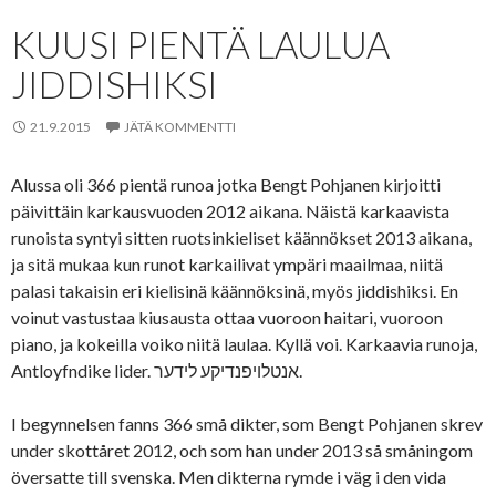
KUUSI PIENTÄ LAULUA
JIDDISHIKSI
21.9.2015
JÄTÄ KOMMENTTI
Alussa oli 366 pientä runoa jotka Bengt Pohjanen kirjoitti
päivittäin karkausvuoden 2012 aikana. Näistä karkaavista
runoista syntyi sitten ruotsinkieliset käännökset 2013 aikana,
ja sitä mukaa kun runot karkailivat ympäri maailmaa, niitä
palasi takaisin eri kielisinä käännöksinä, myös jiddishiksi. En
voinut vastustaa kiusausta ottaa vuoroon haitari, vuoroon
piano, ja kokeilla voiko niitä laulaa. Kyllä voi. Karkaavia runoja,
Antloyfndike lider. אנטלויפנדיקע לידער.
I begynnelsen fanns 366 små dikter, som Bengt Pohjanen skrev
under skottåret 2012, och som han under 2013 så småningom
översatte till svenska. Men dikterna rymde i väg i den vida