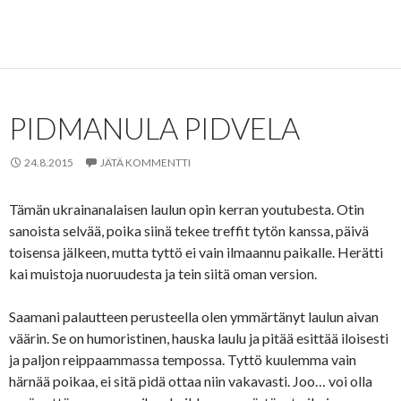
PIDMANULA PIDVELA
24.8.2015
JÄTÄ KOMMENTTI
Tämän ukrainanalaisen laulun opin kerran youtubesta. Otin
sanoista selvää, poika siinä tekee treffit tytön kanssa, päivä
toisensa jälkeen, mutta tyttö ei vain ilmaannu paikalle. Herätti
kai muistoja nuoruudesta ja tein siitä oman version.
Saamani palautteen perusteella olen ymmärtänyt laulun aivan
väärin. Se on humoristinen, hauska laulu ja pitää esittää iloisesti
ja paljon reippaammassa tempossa. Tyttö kuulemma vain
härnää poikaa, ei sitä pidä ottaa niin vakavasti. Joo… voi olla