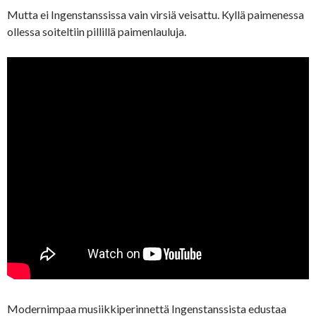
Mutta ei Ingenstanssissa vain virsiä veisattu. Kyllä paimenessa
ollessa soiteltiin pillillä paimenlauluja.
Modernimpaa musiikkiperinnettä Ingenstanssista edustaa