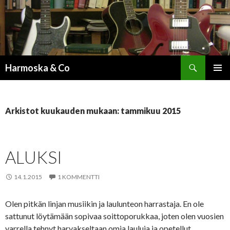
Etsi
Harmoska & Co
SIIRRY
ENSISIJ
SISÄLTÖÖN
VALIKK
Arkistot kuukauden mukaan: tammikuu 2015
ALUKSI
14.1.2015
1 KOMMENTTI
Olen pitkän linjan musiikin ja laulunteon harrastaja. En ole
sattunut löytämään sopivaa soittoporukkaa, joten olen vuosien
varrella tehnyt harvakseltaan omia lauluja ja opetellut