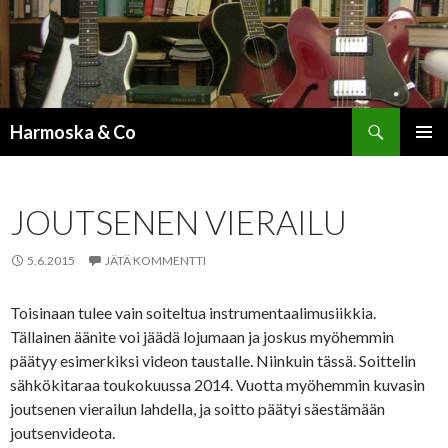
Etsi
Harmoska & Co
SIIRRY
ENSISIJ
SISÄLTÖÖN
VALIKK
JOUTSENEN VIERAILU
5.6.2015
JÄTÄ KOMMENTTI
Toisinaan tulee vain soiteltua instrumentaalimusiikkia.
Tällainen äänite voi jäädä lojumaan ja joskus myöhemmin
päätyy esimerkiksi videon taustalle. Niinkuin tässä. Soittelin
sähkökitaraa toukokuussa 2014. Vuotta myöhemmin kuvasin
joutsenen vierailun lahdella, ja soitto päätyi säestämään
joutsenvideota.