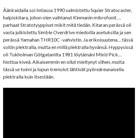
Ääniraidalla soi Intiassa 1990 valmistettu Squier Stratocaster,
halpiskitara, johon olen vaihtanut Kinmanin mikrofonit …
parhaat Stratotyyppiset mikit mitä tiedän. Kitaran perässä oli
vasta julkistettu Simble Overdrive miedoilla asetuksilla ja sen
perässä Yamahan THR10C -vahvistin. Ja erikoisuutena… tässä
soitin plektralla, mutta en millä plektralla hyvänsä. Hyppysissä
oli Tukholman Götgatanilta 1981 löytämäni Min’d Pick…
hiottua kiveä. Aikaisemmin en ollut mieltynyt siihen, mutta
tässä se toimi ja lopun tremolot lähtivät pyöreäreunaisella
plektralla kuin itsestään.