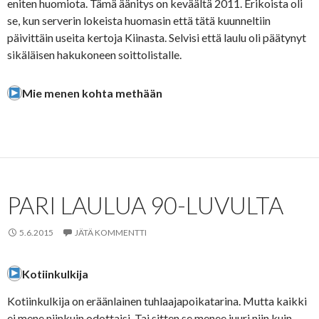
eniten huomiota. Tämä äänitys on keväältä 2011. Erikoista oli
se, kun serverin lokeista huomasin että tätä kuunneltiin
päivittäin useita kertoja Kiinasta. Selvisi että laulu oli päätynyt
sikäläisen hakukoneen soittolistalle.
Mie menen kohta methään
PARI LAULUA 90-LUVULTA
5.6.2015
JÄTÄ KOMMENTTI
Kotiinkulkija
Kotiinkulkija on eräänlainen tuhlaajapoikatarina. Mutta kaikki
ei mene niinkuin odottaisi. Tai sitten se menee juuri niin kuin