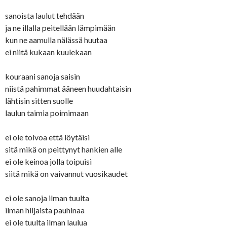
sanoista laulut tehdään
ja ne illalla peitellään lämpimään
kun ne aamulla nälässä huutaa
ei niitä kukaan kuulekaan
kouraani sanoja saisin
niistä pahimmat ääneen huudahtaisin
lähtisin sitten suolle
laulun taimia poimimaan
ei ole toivoa että löytäisi
sitä mikä on peittynyt hankien alle
ei ole keinoa jolla toipuisi
siitä mikä on vaivannut vuosikaudet
ei ole sanoja ilman tuulta
ilman hiljaista pauhinaa
ei ole tuulta ilman laulua