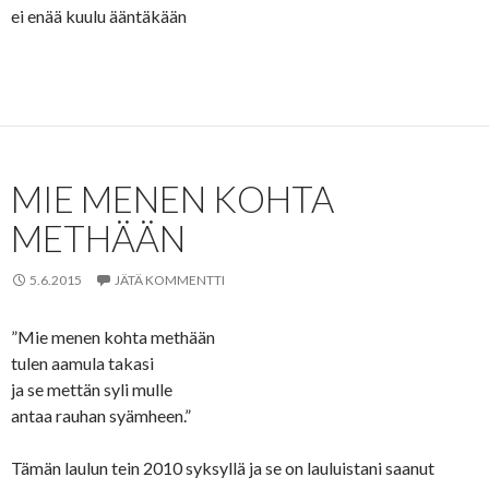
ei enää kuulu ääntäkään
MIE MENEN KOHTA
METHÄÄN
5.6.2015
JÄTÄ KOMMENTTI
”Mie menen kohta methään
tulen aamula takasi
ja se mettän syli mulle
antaa rauhan syämheen.”
Tämän laulun tein 2010 syksyllä ja se on lauluistani saanut