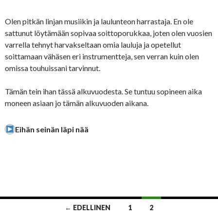
Olen pitkän linjan musiikin ja laulunteon harrastaja. En ole
sattunut löytämään sopivaa soittoporukkaa, joten olen vuosien
varrella tehnyt harvakseltaan omia lauluja ja opetellut
soittamaan vähäsen eri instrumentteja, sen verran kuin olen
omissa touhuissani tarvinnut.
Tämän tein ihan tässä alkuvuodesta. Se tuntuu sopineen aika
moneen asiaan jo tämän alkuvuoden aikana.
Eihän seinän läpi nää
Artikkelien
← EDELLINEN
1
2