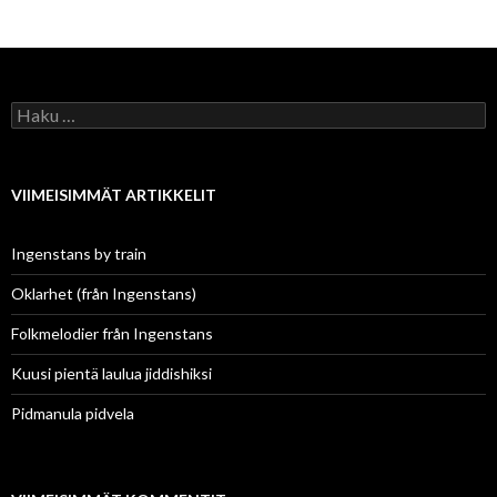
selaus
Haku:
VIIMEISIMMÄT ARTIKKELIT
Ingenstans by train
Oklarhet (från Ingenstans)
Folkmelodier från Ingenstans
Kuusi pientä laulua jiddishiksi
Pidmanula pidvela