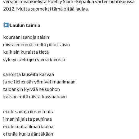
version meänkielistä Poetry Slam -kilpailua varten huhtikuussa
2012. Mutta suomeksi tämä pitää laulaa.
Laulun taimia
kouraani sanoja saisin
niistä enimmät teiltä piilottaisin
kulkisin kuraista tietä
syksyn peltojen vieriä kierisin
sanoista lauseita kasvaa
ja ne tiehensä ryömivät maailmaan
taidankin kylvää ne suohon
katson mitä niistä kasvaakaan
ei ole sanoja ilman tuulta
ilman hiljaista pauhinaa
ei ole tuulta ilman laulua
ei enää kuulu ääntäkään