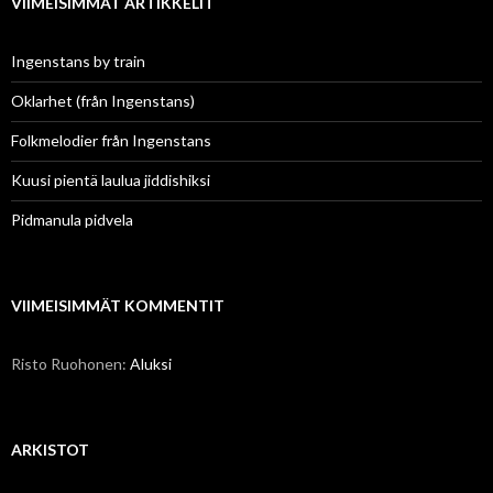
VIIMEISIMMÄT ARTIKKELIT
Ingenstans by train
Oklarhet (från Ingenstans)
Folkmelodier från Ingenstans
Kuusi pientä laulua jiddishiksi
Pidmanula pidvela
VIIMEISIMMÄT KOMMENTIT
Risto Ruohonen
:
Aluksi
ARKISTOT