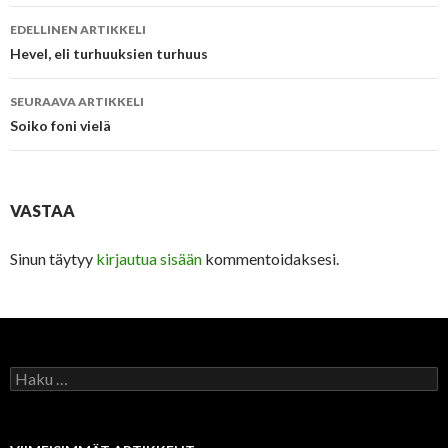
Artikkelien
EDELLINEN ARTIKKELI
selaus
Hevel, eli turhuuksien turhuus
SEURAAVA ARTIKKELI
Soiko foni vielä
VASTAA
Sinun täytyy
kirjautua sisään
kommentoidaksesi.
Haku: