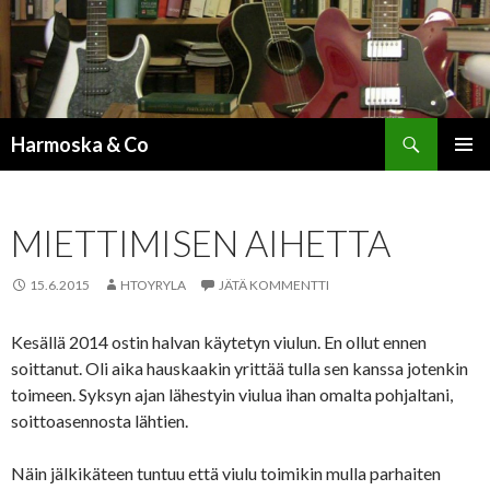
Etsi
Harmoska & Co
SIIRRY
ENSISIJ
SISÄLTÖÖN
VALIKK
MIETTIMISEN AIHETTA
15.6.2015
HTOYRYLA
JÄTÄ KOMMENTTI
Kesällä 2014 ostin halvan käytetyn viulun. En ollut ennen
soittanut. Oli aika hauskaakin yrittää tulla sen kanssa jotenkin
toimeen. Syksyn ajan lähestyin viulua ihan omalta pohjaltani,
soittoasennosta lähtien.
Näin jälkikäteen tuntuu että viulu toimikin mulla parhaiten