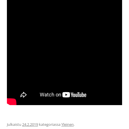
Julkaistu
24.2.2019
kategoriassa
Yleinen
.