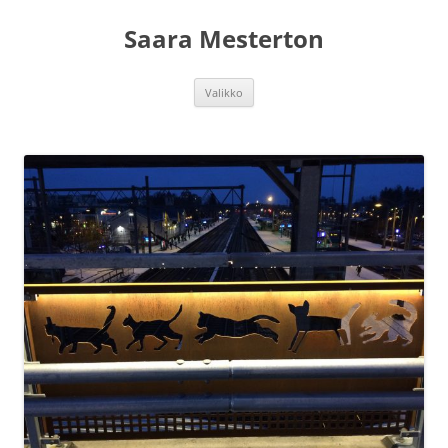
Siirry
sisältöön
Saara Mesterton
Valikko