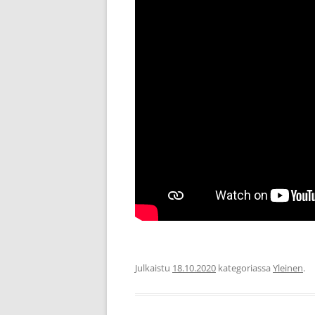
Julkaistu
18.10.2020
kategoriassa
Yleinen
.