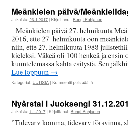
Meänkielen päivä/Meänkielid
Julkaistu:
26.1.2017
|
Kirjoittanut:
Bengt Pohjanen
Meänkielen päivä 27. helmikuuta Meän
2016, ette 27. helmikuuta oon meänkiel
niin, ette 27. helmikuuta 1988 julisteth
kieleksi. Väkeä oli 100 henkeä ja ensin 
kuuntelemassa kahta esitystä. Sen jälk
Lue loppuun
→
artikkelissa
Kategoriat:
UUTISIA
|
Kommentit pois päältä
Meänkielen
päivä/Meänkielida
Nyårstal i Juoksengi 31.12.20
Julkaistu:
1.1.2017
|
Kirjoittanut:
Bengt Pohjanen
”Tidevarv komma, tidevarv försvinna, sl