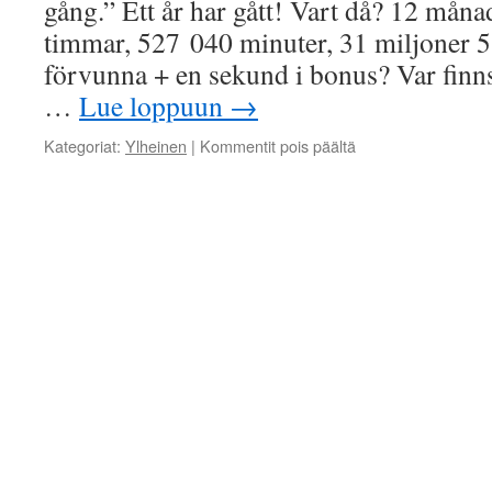
gång.” Ett år har gått! Vart då? 12 måna
timmar, 527 040 minuter, 31 miljoner 5
förvunna + en sekund i bonus? Var fin
…
Lue loppuun
→
artikkelissa
Kategoriat:
Ylheinen
|
Kommentit pois päältä
Nyårstal
i
Juoksengi
31.12.2016