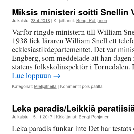
Miksis ministeri soitti Snellin 
Julkaistu:
23.4.2018
|
Kirjoittanut:
Bengt Pohjanen
Varför ringde ministern till William Sn
1938 fick läraren William Snell ett tele
ecklesiastikdepartementet. Det var minis
Engberg, som meddelade att han dagen in
statens folkskolinspektör i Tornedalen.
Lue loppuun
→
artikkelissa
Kategoriat:
Mielipitheitä
|
Kommentit pois päältä
Miksis
ministeri
soitti
Leka paradis/Leikkiä paratiisi
Snellin
Villiamille?
Julkaistu:
15.11.2017
|
Kirjoittanut:
Bengt Pohjanen
Leka paradis funkar inte Det har testats