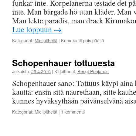
funkar inte. Korpelanerna testade det på
inte. Man bärgade hö utan kläder. Man 
Man lekte paradis, man drack Kirunako
Lue loppuun
→
artikkelissa
Kategoriat:
Mielipitheitä
|
Kommentit pois päältä
Leka
paradis/Leikkiä
paratiisiä
Schopenhauer tottuuesta
Julkaistu:
26.4.2015
|
Kirjoittanut:
Bengt Pohjanen
Schopenhauer sano: Tottuus käypi aina
kautta: ensin sitä naurethaan, sitte kauh
kunnes hyväksythään päivänselvänä aisa
Kategoriat:
Mielipitheitä
|
1 kommentti