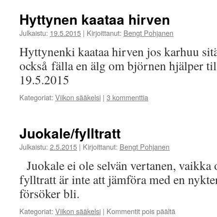
Hyttynen kaataa hirven
Julkaistu:
19.5.2015
|
Kirjoittanut:
Bengt Pohjanen
Hyttynenki kaataa hirven jos karhuu sit
också fälla en älg om björnen hjälper ti
19.5.2015
Kategoriat:
Viikon sääkelsi
|
3 kommenttia
Juokale/fylltratt
Julkaistu:
2.5.2015
|
Kirjoittanut:
Bengt Pohjanen
Juokale ei ole selvän vertanen, vaikka 
fylltratt är inte att jämföra med en nykte
försöker bli.
artikkelissa
Kategoriat:
Viikon sääkelsi
|
Kommentit pois päältä