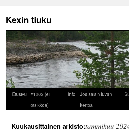
Kexin tiuku
Siirry
Etusivu
#1262 (ei
Info
Jos saisin luvan
Su
sisältöön
otsikkoa)
kertoa
tammikuu 202
Kuukausittainen arkisto: