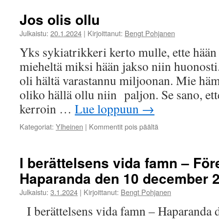
Jos olis ollu
Julkaistu:
20.1.2024
|
Kirjoittanut:
Bengt Pohjanen
Yks sykiatrikkeri kerto mulle, ette hään
mieheltä miksi hään jakso niin huonosti.
oli hältä varastannu miljoonan. Mie hä
oliko hällä ollu niin paljon. Se sano, ett
kerroin …
Lue loppuun
→
artikkelissa
Kategoriat:
Ylheinen
|
Kommentit pois päältä
Jos
olis
ollu
I berättelsens vida famn – För
Haparanda den 10 december 
Julkaistu:
3.1.2024
|
Kirjoittanut:
Bengt Pohjanen
I berättelsens vida famn – Haparanda