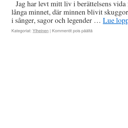
Jag har levt mitt liv i berättelsens vida
långa minnet, där minnen blivit skuggor
i sånger, sagor och legender …
Lue lop
artikkelissa
Kategoriat:
Ylheinen
|
Kommentit pois päältä
I
berättelsens
vida
famn
–
Föreläsning
i
Haparanda
den
10
december
2023