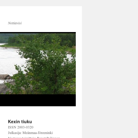
Nettiavisi
Kexin tiuku
ISSN 2003-0320
Julkasija: Meänmaa-föreeninki