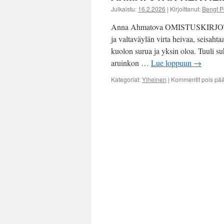
Julkaistu:
16.2.2026
|
Kirjoittanut:
Bengt P
Anna Ahmatova OMISTUSKIRJOTUS
ja valtaväylän virta heivaa, seisahta
kuolon surua ja yksin oloa. Tuuli su
aruinkon …
Lue loppuun
→
Kategoriat:
Ylheinen
|
Kommentit pois pää