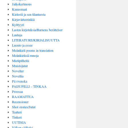
Jatkokertmous
Kauasmaat
Kielestä ja sen tilanteesta
Kirjavärteerinkiä
Kylttyyri
Lasten kirjotuksia/Barnens berättelser
Lauluja
LITERATURE/KIRJALISUUTTA
Luento ja essee
Meänkieli poems in translation
Meänkielisiä runoja
Mielipitheitä
Muistojutut
Noveller
Novellia
På svenska
PAIJUPILLI – TINKAA
Proosaa
RAAMATTUA
Recensioner
Shot stories/Jutut
Teatteri
Tinkeri
UUTISIA
Viikon sääkelsi