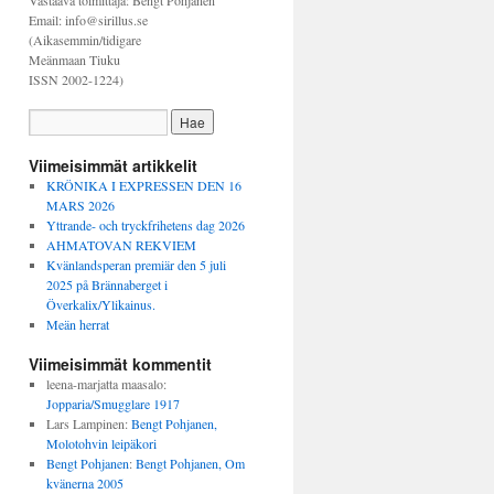
Vastaava toimittaja: Bengt Pohjanen
Email: info@sirillus.se
(Aikasemmin/tidigare
Meänmaan Tiuku
ISSN 2002-1224)
Viimeisimmät artikkelit
KRÖNIKA I EXPRESSEN DEN 16
MARS 2026
Yttrande- och tryckfrihetens dag 2026
AHMATOVAN REKVIEM
Kvänlandsperan premiär den 5 juli
2025 på Brännaberget i
Överkalix/Ylikainus.
Meän herrat
Viimeisimmät kommentit
leena-marjatta maasalo
:
Jopparia/Smugglare 1917
Lars Lampinen
:
Bengt Pohjanen,
Molotohvin leipäkori
Bengt Pohjanen
:
Bengt Pohjanen, Om
kvänerna 2005