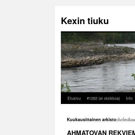
Kexin tiuku
Etusivu
#1262 (ei otsikkoa)
Info
Siirry
sisältöön
helmiku
Kuukausittainen arkisto:
AHMATOVAN REKVIE