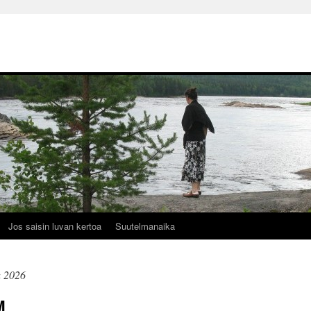
Jos saisin luvan kertoa
Suutelmanaika
u 2026
M