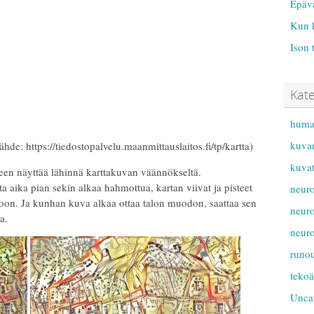
Epäv
Kun 
Ison 
Kate
human
kuvan
ähde: https://tiedostopalvelu.maanmittauslaitos.fi/tp/kartta)
kuvat
keen näyttää lähinnä karttakuvan väännökseltä.
a aika pian sekin alkaa hahmottua, kartan viivat ja pisteet
neur
moon. Ja kunhan kuva alkaa ottaa talon muodon, saattaa sen
neuro
a.
neuro
runo
tekoä
Unca