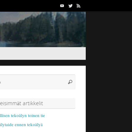
Search
Search
for:
eisimmät artikkelit
lisen tekoälyn toinen tie
lytaide ennen tekoälyä