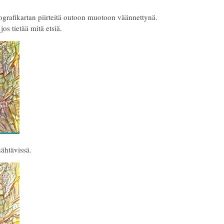
grafikartan piirteitä outoon muotoon väännettynä.
s tietää mitä etsiä.
ähtävissä.