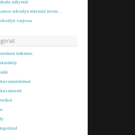
akaita näkymiä
katsoo tekoälyn tekemää teosta…
tekoälyn varjossa
goriat
istinen tutkimus
käsittely
aide
okuvamuistelmat
kuvatreenit
verkot
us
ly
tegorized