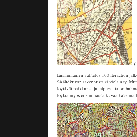
(l
Ensimmäinen välitulos 100 iteraation jäl
Sisältökuvan rakennusta ei vielä näy. Mutt
löytävät paikkansa ja taipuvat talon hah
löytää myös ensimmäistä kuvaa katsomall