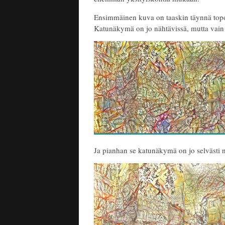
Ensimmäinen kuva on taaskin täynnä topo
Katunäkymä on jo nähtävissä, mutta vain jo
Ja pianhan se katunäkymä on jo selvästi n