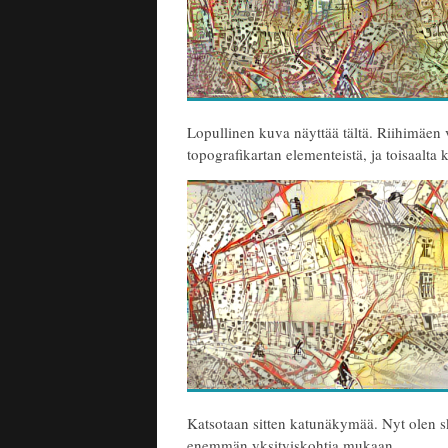
Lopullinen kuva näyttää tältä. Riihimäen
topografikartan elementeistä, ja toisaalta
Katsotaan sitten katunäkymää. Nyt olen 
enemmän yksityiskohtia mukaan.