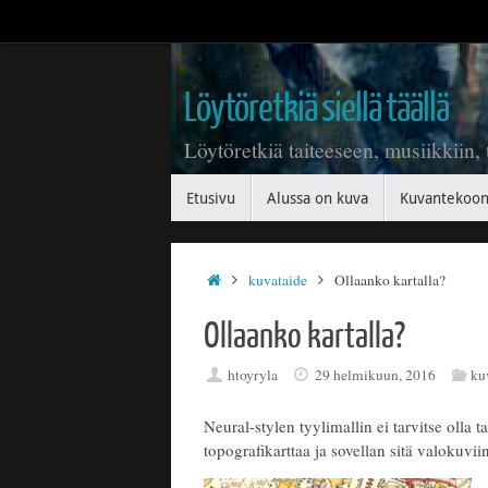
Skip
to
content
Löytöretkiä siellä täällä
Löytöretkiä taiteeseen, musiikkiin,
Skip
Etusivu
Alussa on kuva
Kuvantekoo
to
content
Home
kuvataide
Ollaanko kartalla?
Ollaanko kartalla?
htoyryla
29 helmikuun, 2016
ku
Neural-stylen tyylimallin ei tarvitse olla 
topografikarttaa ja sovellan sitä valokuv