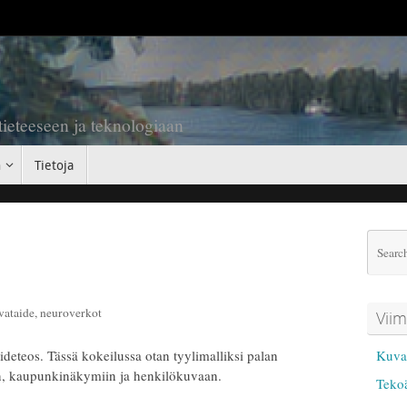
 tieteeseen ja teknologiaan
n
Tietoja
vataide
,
neuroverkot
Viim
taideteos. Tässä kokeilussa otan tyylimalliksi palan
Kuval
iin, kaupunkinäkymiin ja henkilökuvaan.
Tekoä