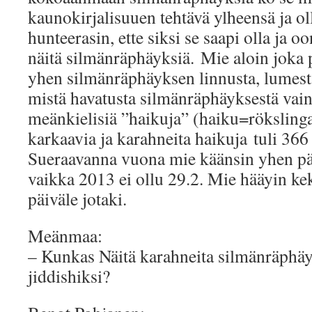
kaunokirjalisuuen tehtävä ylheensä ja ol
hunteerasin, ette siksi se saapi olla ja o
näitä silmänräphäyksiä. Mie aloin joka 
yhen silmänräphäyksen linnusta, lumesta
mistä havatusta silmänräphäyksestä vain
meänkielisiä ”haikuja” (haiku=rökslinga,
karkaavia ja karahneita haikuja tuli 36
Sueraavanna vuona mie käänsin yhen päi
vaikka 2013 ei ollu 29.2. Mie hääyin kek
päiväle jotaki.
Meänmaa:
– Kunkas Näitä karahneita silmänräphäy
jiddishiksi?