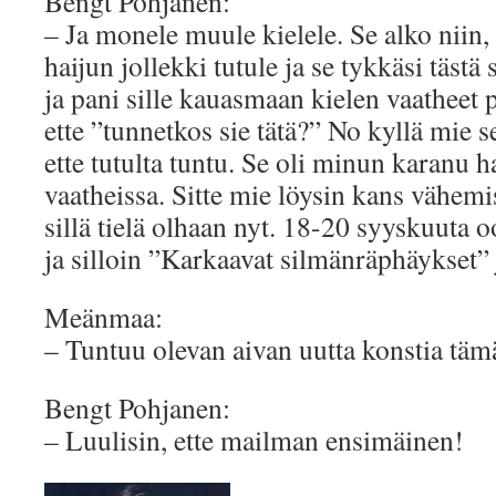
Bengt Pohjanen:
– Ja monele muule kielele. Se alko niin,
haijun jollekki tutule ja se tykkäsi täst
ja pani sille kauasmaan kielen vaatheet p
ette ”tunnetkos sie tätä?” No kyllä mie s
ette tutulta tuntu. Se oli minun karanu h
vaatheissa. Sitte mie löysin kans vähemis
sillä tielä olhaan nyt. 18-20 syyskuut
ja silloin ”Karkaavat silmänräphäykset” 
Meänmaa:
– Tuntuu olevan aivan uutta konstia täm
Bengt Pohjanen:
– Luulisin, ette mailman ensimäinen!