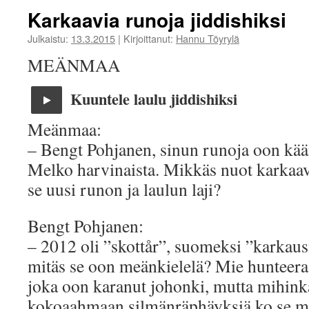
Karkaavia runoja jiddishiksi
Julkaistu:
13.3.2015
|
Kirjoittanut:
Hannu Töyrylä
MEÄNMAA
Kuuntele laulu jiddishiksi
Meänmaa:
– Bengt Pohjanen, sinun runoja oon kään
Melko harvinaista. Mikkäs nuot karkaa
se uusi runon ja laulun laji?
Bengt Pohjanen:
– 2012 oli ”skottår”, suomeksi ”karkaus
mitäs se oon meänkielelä? Mie hunteeras
joka oon karanut johonki, mutta mihink
kokoaahmaan silmänräphäyksiä ko se m