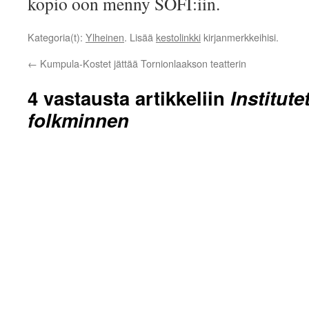
kopio oon menny SOFI:iin.
Kategoria(t):
Ylheinen
. Lisää
kestolinkki
kirjanmerkkeihisi.
←
Kumpula-Kostet jättää Tornionlaakson teatterin
4 vastausta artikkeliin
Institute
folkminnen