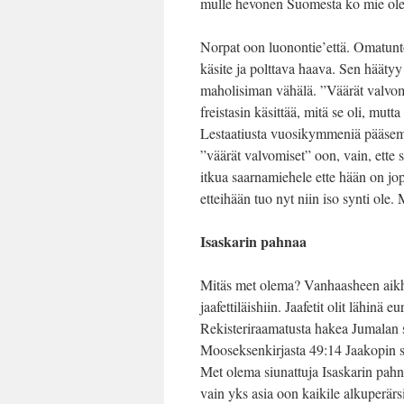
mulle hevonen Suomesta ko mie olen 
Norpat oon luonontie’että. Omatun
käsite ja polttava haava. Sen häätyy 
maholisiman vähälä. ”Väärät valvomi
freistasin käsittää, mitä se oli, mu
Lestaatiusta vuosikymmeniä pääsemät
”väärät valvomiset” oon, vain, ette
itkua saarnamiehele ette hään on jo
etteihään tuo nyt niin iso synti ole.
Isaskarin pahnaa
Mitäs met olema? Vanhaasheen aikhaa
jaafettiläishiin. Jaafetit olit lähin
Rekisteriraamatusta hakea Jumalan s
Mooseksenkirjasta 49:14 Jaakopin siuh
Met olema siunattuja Isaskarin pahn
vain yks asia oon kaikile alkuperärsi