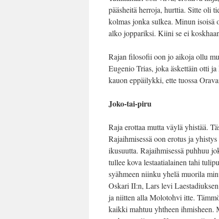
pääsheitä herroja, hurttia. Sitte oli t
kolmas jonka sulkea. Minun isoisä ol
alko joppariksi. Kiini se ei koskhaa
Rajan filosofii oon jo aikoja ollu m
Eugenio Trias, joka äskettäin otti ja
kauon eppäilykki, ette tuossa Oravai
Joko-tai-piru
Raja erottaa mutta väylä yhistää. Tä
Rajaihmisessä oon erotus ja yhistys
ikusuutta. Rajaihmisessä puhhuu joko
tullee kova lestaatialainen tahi tu
syähmeen niinku yhelä muorila minun
Oskari II:n, Lars levi Laestadiuksen
ja niitten alla Molotohvi itte. Tämm
kaikki mahtuu yhtheen ihmisheen. M