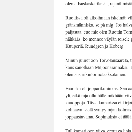
olema Isaskaskarilaisia, rajanihmisiä
Ruottissa oli aikoihnaan iskelmä: vil
gränsmänniska, se på mig! Jos halv
paljastaa, ette mie olen Ruottin To
nähkääs, ko mennee väylän toisele p
Kuuperiä. Rundgren ja Koberg.
Minun juuret oon Toivolansaarela, tu
kans sanothaan Miljoonarannaksi. M
olen siis riikintorniolaaksolainen.
Faariska oli jopparikuninkas. Sen aat
yli, eikä raja ollu hälle mikhään viiv
kauoppoja. Tässä kamarissa ei kirjot
kohtaava, sielä syntyy rajan kolma
joppaustavaraa. Sopimuksia ei täälä 
Tullikamari oon viiva, erottava linja