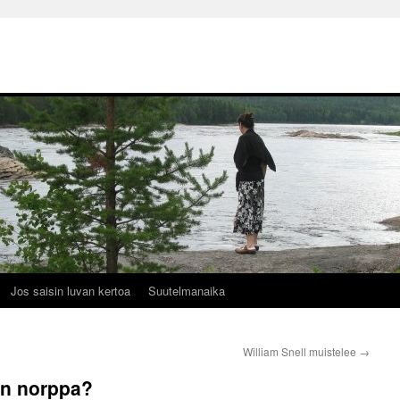
Jos saisin luvan kertoa
Suutelmanaika
William Snell muistelee
→
an norppa?