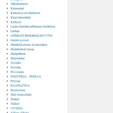
Jatkokertmous
Kauasmaat
Kielestä ja sen tilanteesta
Kirjavärteerinkiä
Kylttyyri
Lasten kirjotuksia/Barnens berättelser
Lauluja
LITERATURE/KIRJALISUUTTA
Luento ja essee
Meänkieli poems in translation
Meänkielisiä runoja
Mielipitheitä
Muistojutut
Noveller
Novellia
På svenska
PAIJUPILLI – TINKAA
Proosaa
RAAMATTUA
Recensioner
Shot stories/Jutut
Teatteri
Tinkeri
UUTISIA
Viikon sääkelsi