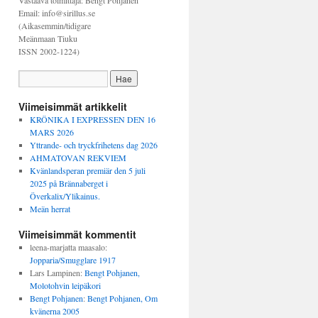
Vastaava toimittaja: Bengt Pohjanen
Email: info@sirillus.se
(Aikasemmin/tidigare
Meänmaan Tiuku
ISSN 2002-1224)
Viimeisimmät artikkelit
KRÖNIKA I EXPRESSEN DEN 16
MARS 2026
Yttrande- och tryckfrihetens dag 2026
AHMATOVAN REKVIEM
Kvänlandsperan premiär den 5 juli
2025 på Brännaberget i
Överkalix/Ylikainus.
Meän herrat
Viimeisimmät kommentit
leena-marjatta maasalo
:
Jopparia/Smugglare 1917
Lars Lampinen
:
Bengt Pohjanen,
Molotohvin leipäkori
Bengt Pohjanen
:
Bengt Pohjanen, Om
kvänerna 2005