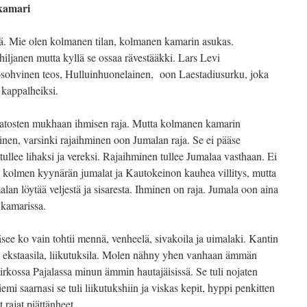
 kamari
tää. Mie olen kolmanen tilan, kolmanen kamarin asukas.
iljanen mutta kyllä se ossaa rävestääkki. Lars Levi
losohvinen teos, Hulluinhuonelainen, oon Laestadiusurku, joka
kappalheiksi.
aatosten mukhaan ihmisen raja. Mutta kolmanen kamarin
inen, varsinki rajaihminen oon Jumalan raja. Se ei pääse
 tullee lihaksi ja vereksi. Rajaihminen tullee Jumalaa vasthaan. Ei
et kolmen kyynärän jumalat ja Kautokeinon kauhea villitys, mutta
malan löytää veljestä ja sisaresta. Ihminen on raja. Jumala oon aina
 kamarissa.
ääsee ko vain tohtii mennä, venheelä, sivakoila ja uimalaki. Kantin
mä ekstaasila, liikutuksila. Molen nähny yhen vanhaan ämmän
kirkossa Pajalassa minun ämmin hautajäisissä. Se tuli nojaten
i saarnasi se tuli liikutukshiin ja viskas kepit, hyppi penkitten
t rajat piättänheet.