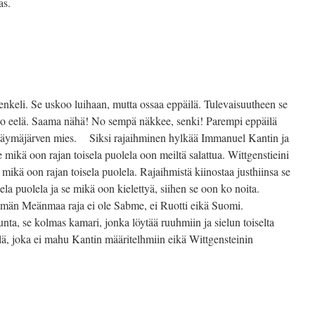
as.
enkeli. Se uskoo luihaan, mutta ossaa eppäilä. Tulevaisuutheen se
oo eelä. Saama nähä! No sempä näkkee, senki! Parempi eppäilä
 Käymäjärven mies. Siksi rajaihminen hylkää Immanuel Kantin ja
e mikä oon rajan toisela puolela oon meiltä salattua. Wittgenstieini
tä mikä oon rajan toisela puolela. Rajaihmistä kiinostaa justhiinsa se
ela puolela ja se mikä oon kielettyä, siihen se oon ko noita.
ämän Meänmaa raja ei ole Sabme, ei Ruotti eikä Suomi.
a, se kolmas kamari, jonka löytää ruuhmiin ja sielun toiselta
äälä, joka ei mahu Kantin määritelhmiin eikä Wittgensteinin