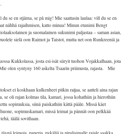
.
l du se en stjärna, se på mig! Mie saattasin laulaa: vill du se en
aat nähhä rajaihmisen, katto minua! Minun etunimi Bengt
rniolaaksolainen ja suomalainen sukunimi paljastaa – saman asian,
uolele sielä oon Raimot ja Taistot, mutta net oon Runkreeniä ja
ossa Kukkolassa, josta esi-isät siiryit tuohon Vojakkalhaan, jota
ie olen syntyny 160 askelta Tsaarin priimusta, rajasta. Mie
okset ei koskhaan kulkenheet pitkin raijaa, se aatteli aina rajan
a, se oli rajan kolmas tila, kamari, jossa kohathiin ja hierothiin
ettu sopimuksia, siinä paiskathiin kättä pääle. Missä käet
s huone, sopimuskamari, missä leimat ja pännät oon pelkkää
tehä, täälä sovithaan.
, täynä leimoja, paperia, pykäliä ja pirulisimalle rajale saakka