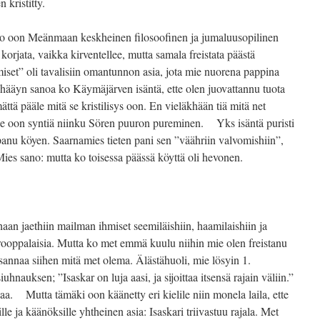
kristitty.
to oon Meänmaan keskheinen filosoofinen ja jumaluusopilinen
korjata, vaikka kirventellee, mutta samala freistata päästä
set” oli tavalisiin omantunnon asia, jota mie nuorena pappina
tta hääyn sanoa ko Käymäjärven isäntä, ette olen juovattannu tuota
tä pääle mitä se kristilisys oon. En vieläkhään tiä mitä net
 se oon syntiä niinku Sören puuron pureminen. Yks isäntä puristi
panu köyen. Saarnamies tieten pani sen ”väähriin valvomishiin”,
 Mies sano: mutta ko toisessa päässä köyttä oli hevonen.
n jaethiin mailman ihmiset seemiläishiin, haamilaishiin ja
ä eurooppalaisia. Mutta ko met emmä kuulu niihin mie olen freistanu
annaa siihen mitä met olema. Älästähuoli, mie lösyin 1.
nauksen; ”Isaskar on luja aasi, ja sijoittaa itsensä rajain väliin.”
aa. Mutta tämäki oon käänetty eri kielile niin monela laila, ette
lle ja käänöksille yhtheinen asia: Isaskari triivastuu rajala. Met