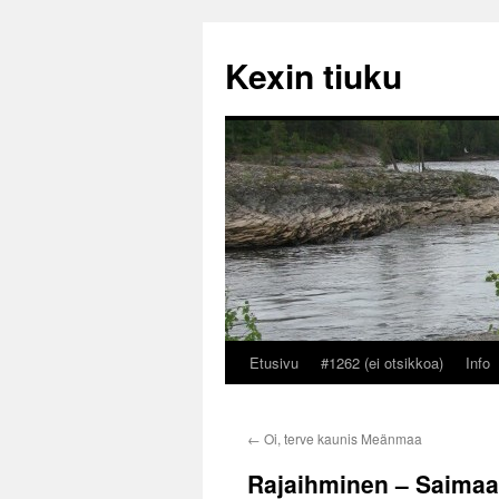
Kexin tiuku
Etusivu
#1262 (ei otsikkoa)
Info
Siirry
sisältöön
←
Oi, terve kaunis Meänmaa
Rajaihminen – Saima