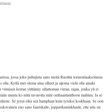
ohjanen
rissa, jossa joku puhujista sano meitä Ruottin tornionlaaksolaisia
s olla. Kyllä met olema aina olheet ja aijoma vielä olla ainaki
 viimisen kerran ylittänny sillattoman virran, rajan, jonka yli ei
ithään muuta ko niitä tavaroita mitä omhaantunthoon mahtuu. Ja se
anhene. Se jyrsii eikä sen hamphaat kulu tylsiksi koskhaan. Se oon
skovainen eno sano faariskalle, jopparikuninkhaale, ette uita sie