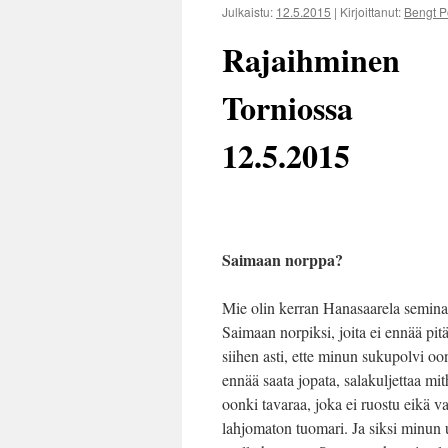
Julkaistu:
12.5.2015
|
Kirjoittanut:
Bengt P
Rajaihminen
Torniossa
12.5.2015
Saimaan norppa?
Mie olin kerran Hanasaarela seminaa
Saimaan norpiksi, joita ei ennää pitä
siihen asti, ette minun sukupolvi oon
ennää saata jopata, salakuljettaa m
oonki tavaraa, joka ei ruostu eikä v
lahjomaton tuomari. Ja siksi minun u