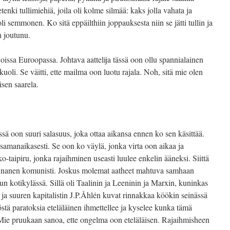
ietenki tullimiehiä, joila oli kolme silmää: kaks jolla vahata ja
i semmonen. Ko sitä eppäilthiin joppauksesta niin se jätti tullin ja
n joutunu.
uoissa Euroopassa. Johtava aattelija tässä oon ollu spannialainen
 kuoli. Se väitti, ette mailma oon luotu rajala. Noh, sitä mie olen
sen saarela.
ssä oon suuri salasuus, joka ottaa aikansa ennen ko sen käsittää.
 samanaikasesti. Se oon ko väylä, jonka virta oon aikaa ja
-taipiru, jonka rajaihminen useasti luulee enkelin ääneksi. Siittä
lipunanen komunisti. Joskus molemat aatheet mahtuva samhaan
 kotikylässä. Sillä oli Taalinin ja Leeninin ja Marxin, kuninkas
 ja suuren kapitalistin J.P.Åhlén kuvat rinnakkaa köökin seinässä
östä paratoksia eteläläinen ihmettellee ja kyselee kunka tämä
ie pruukaan sanoa, ette ongelma oon eteläläisen. Rajaihmisheen