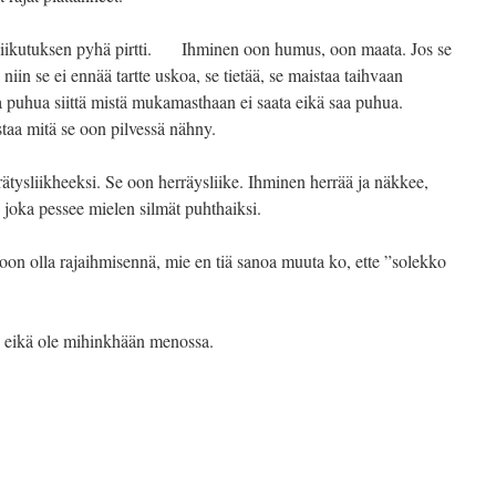
 Liikutuksen pyhä pirtti. Ihminen oon humus, oon maata. Jos se
 niin se ei ennää tartte uskoa, se tietää, se maistaa taihvaan
a puhua siittä mistä mukamasthaan ei saata eikä saa puhua.
taa mitä se oon pilvessä nähny.
erätysliikheeksi. Se oon herräysliike. Ihminen herrää ja näkkee,
n joka pessee mielen silmät puhthaiksi.
on olla rajaihmisennä, mie en tiä sanoa muuta ko, ette ”solekko
e, eikä ole mihinkhään menossa.