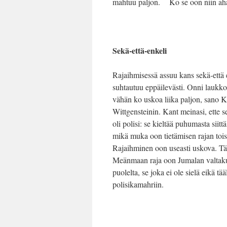
mahtuu paljon. Ko se oon niin ah
Sekä-että-enkeli
Rajaihmisessä assuu kans sekä-että 
suhtautuu eppäilevästi. Onni laukk
vähän ko uskoa liika paljon, sano
Wittgensteinin. Kant meinasi, ette s
oli polisi: se kieltää puhumasta siit
mikä muka oon tietämisen rajan tois
Rajaihminen oon useasti uskova. T
Meänmaan raja oon Jumalan valtakunt
puolelta, se joka ei ole sielä eikä t
polisikamahriin.