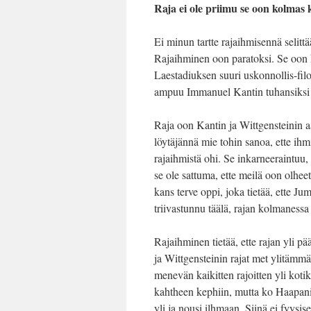
Raja ei ole priimu se oon kolmas
Ei minun tartte rajaihmisennä selit
Rajaihminen oon paratoksi. Se oon h
Laestadiuksen suuri uskonnollis-fi
ampuu Immanuel Kantin tuhansiksi 
Raja oon Kantin ja Wittgensteinin 
löytäjännä mie tohin sanoa, ette ihm
rajaihmistä ohi. Se inkarneeraintuu,
se ole sattuma, ette meilä oon olhe
kans terve oppi, joka tietää, ette Ju
triivastunnu täälä, rajan kolmanessa
Rajaihminen tietää, ette rajan yli p
ja Wittgensteinin rajat met ylitäm
menevän kaikitten rajoitten yli koti
kahtheen kephiin, mutta ko Haapaniem
yli ja nousi ilhmaan. Siinä ei fyysise