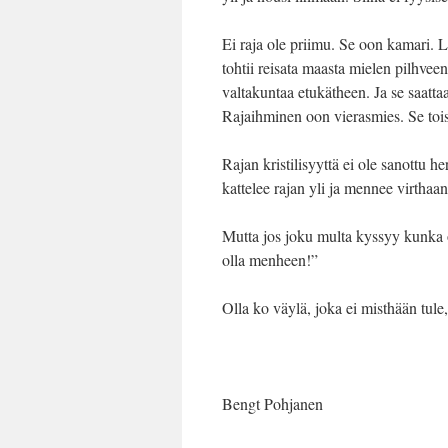
Ei raja ole priimu. Se oon kamari.
tohtii reisata maasta mielen pilhveen
valtakuntaa etukätheen. Ja se saatta
Rajaihminen oon vierasmies. Se tois
Rajan kristilisyyttä ei ole sanottu h
kattelee rajan yli ja mennee virthaa
Mutta jos joku multa kyssyy kunka o
olla menheen!”
Olla ko väylä, joka ei misthään tul
Bengt Pohjanen