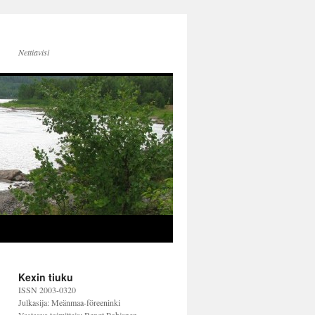
Nettiavisi
Kexin tiuku
ISSN 2003-0320
Julkasija: Meänmaa-föreeninki