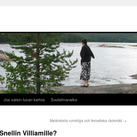
Jos saisin luvan kertoa
Suutelmanaika
Meänkielis rumsliga och tematiska räckvidd
→
Snellin Villiamille?