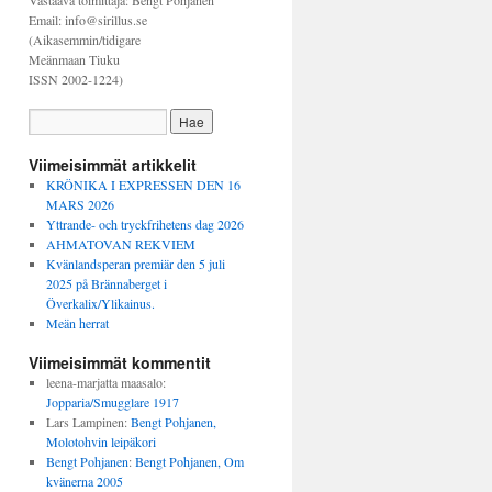
Vastaava toimittaja: Bengt Pohjanen
Email: info@sirillus.se
(Aikasemmin/tidigare
Meänmaan Tiuku
ISSN 2002-1224)
Viimeisimmät artikkelit
KRÖNIKA I EXPRESSEN DEN 16
MARS 2026
Yttrande- och tryckfrihetens dag 2026
AHMATOVAN REKVIEM
Kvänlandsperan premiär den 5 juli
2025 på Brännaberget i
Överkalix/Ylikainus.
Meän herrat
Viimeisimmät kommentit
leena-marjatta maasalo
:
Jopparia/Smugglare 1917
Lars Lampinen
:
Bengt Pohjanen,
Molotohvin leipäkori
Bengt Pohjanen
:
Bengt Pohjanen, Om
kvänerna 2005