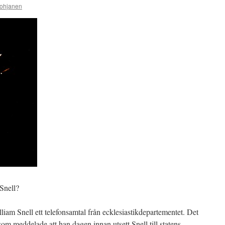
ohjanen
 Snell?
iam Snell ett telefonsamtal från ecklesiastikdepartementet. Det
som meddelade att han dagen innan utsett Snell till statens