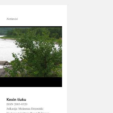
Nettiavisi
Kexin tiuku
ISSN 2003-0320
Julkasija: Meänmaa-föreeninki