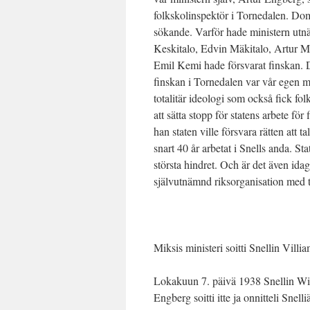
folkskolinspektör i Tornedalen. Dom
sökande. Varför hade ministern utn
Keskitalo, Edvin Mäkitalo, Artur 
Emil Kemi hade försvarat finskan. 
finskan i Tornedalen var vår egen med
totalitär ideologi som också fick folk
att sätta stopp för statens arbete för
han staten ville försvara rätten att ta
snart 40 år arbetat i Snells anda. Sta
största hindret. Och är det även ida
självutnämnd riksorganisation med tot
Miksis ministeri soitti Snellin Villia
Lokakuun 7. päivä 1938 Snellin Willi
Engberg soitti itte ja onnitteli Sne