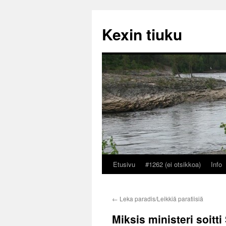
Kexin tiuku
Etusivu
#1262 (ei otsikkoa)
Info
Siirry
sisältöön
←
Leka paradis/Leikkiä paratiisiä
Miksis ministeri soitti 