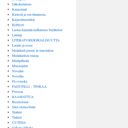
Jatkokertmous
Kauasmaat
Kielestä ja sen tilanteesta
Kirjavärteerinkiä
Kylttyyri
Lasten kirjotuksia/Barnens berättelser
Lauluja
LITERATURE/KIRJALISUUTTA
Luento ja essee
Meänkieli poems in translation
Meänkielisiä runoja
Mielipitheitä
Muistojutut
Noveller
Novellia
På svenska
PAIJUPILLI – TINKAA
Proosaa
RAAMATTUA
Recensioner
Shot stories/Jutut
Teatteri
Tinkeri
UUTISIA
Viikon sääkelsi