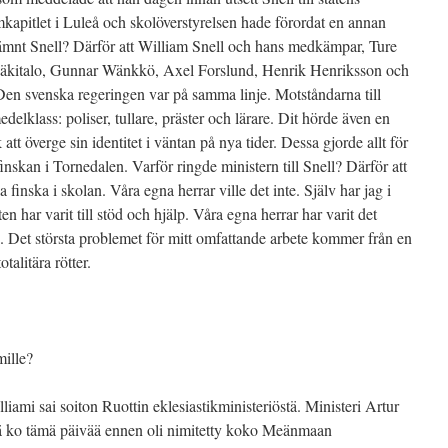
kapitlet i Luleå och skolöverstyrelsen hade förordat en annan
ämnt Snell? Därför att William Snell och hans medkämpar, Ture
Mäkitalo, Gunnar Wänkkö, Axel Forslund, Henrik Henriksson och
Den svenska regeringen var på samma linje. Motståndarna till
elklass: poliser, tullare, präster och lärare. Dit hörde även en
 att överge sin identitet i väntan på nya tider. Dessa gjorde allt för
 finskan i Tornedalen. Varför ringde ministern till Snell? Därför att
la finska i skolan. Våra egna herrar ville det inte. Själv har jag i
ten har varit till stöd och hjälp. Våra egna herrar har varit det
g. Det största problemet för mitt omfattande arbete kommer från en
alitära rötter.
mille?
ami sai soiton Ruottin eklesiastikministeriöstä. Ministeri Artur
lliä ko tämä päivää ennen oli nimitetty koko Meänmaan