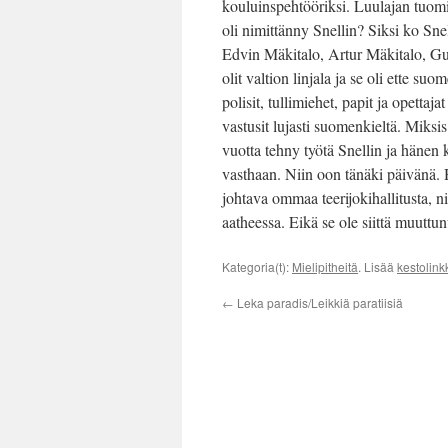
kouluinspehtööriksi. Luulajan tuomik
oli nimittänny Snellin? Siksi ko Sne
Edvin Mäkitalo, Artur Mäkitalo, G
olit valtion linjala ja se oli ette su
polisit, tullimiehet, papit ja opettaj
vastusit lujasti suomenkieltä. Miksis 
vuotta tehny työtä Snellin ja hänen
vasthaan. Niin oon tänäki päivänä. 
johtava ommaa teerijokihallitusta, nii
aatheessa. Eikä se ole siittä muuttun
Kategoria(t):
Mielipitheitä
. Lisää
kestolink
←
Leka paradis/Leikkiä paratiisiä