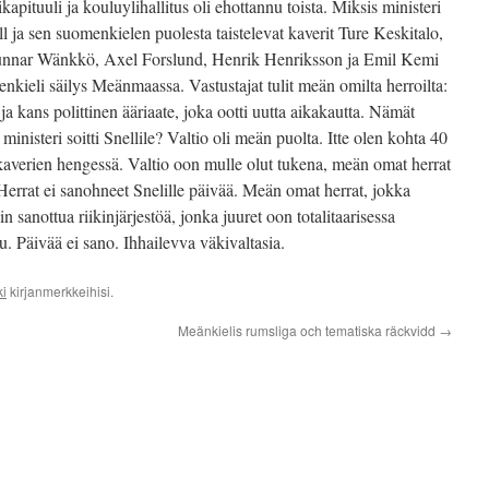
apituuli ja kouluylihallitus oli ehottannu toista. Miksis ministeri
ll ja sen suomenkielen puolesta taistelevat kaverit Ture Keskitalo,
unnar Wänkkö, Axel Forslund, Henrik Henriksson ja Emil Kemi
omenkieli säilys Meänmaassa. Vastustajat tulit meän omilta herroilta:
at ja kans polittinen ääriaate, joka ootti uutta aikakautta. Nämät
ministeri soitti Snellile? Valtio oli meän puolta. Itte olen kohta 40
 kaverien hengessä. Valtio oon mulle olut tukena, meän omat herrat
Herrat ei sanohneet Snelille päivää. Meän omat herrat, jokka
n sanottua riikinjärjestöä, jonka juuret oon totalitaarisessa
u. Päivää ei sano. Ihhailevva väkivaltasia.
ki
kirjanmerkkeihisi.
Meänkielis rumsliga och tematiska räckvidd
→