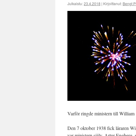
Julkaistu:
23.4.2018
|
Kirjoittanut:
Bengt P
Varför ringde ministern till William
Den 7 oktober 1938 fick läraren Will
var ministern själv, Artur Engberg, 