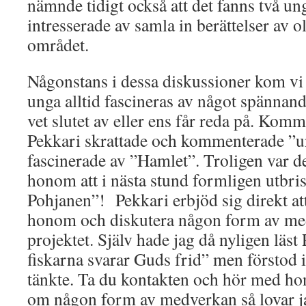
nämnde tidigt också att det fanns två un
intresserade av samla in berättelser av o
området.
Någonstans i dessa diskussioner kom vi 
unga alltid fascineras av något spännan
vet slutet av eller ens får reda på. Komm
Pekkari skrattade och kommenterade ”u
fascinerade av ”Hamlet”. Troligen var d
honom att i nästa stund formligen utbri
Pohjanen”! Pekkari erbjöd sig direkt at
honom och diskutera någon form av medv
projektet. Själv hade jag då nyligen lä
fiskarna svarar Guds frid” men förstod i
tänkte. Ta du kontakten och hör med h
om någon form av medverkan så lovar ja