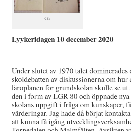
dav
Lyykeridagen 10 december 2020
Under slutet av 1970 talet dominerades
skoldebatten av diskussionerna om hu
läroplanen för grundskolan skulle se u
den i form av LGR 80 och öppnade nya m
skolans uppgift i fråga om kunskaper, f
värderingar. Jag hade då börjat kontakt
att kunna få igång utvecklingsverksamhe
Tornedalen och Malmfälten. Avsikten va