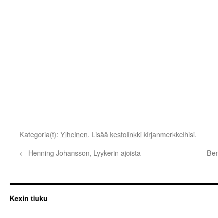
Kategoria(t):
Ylheinen
. Lisää
kestolinkki
kirjanmerkkeihisi.
←
Henning Johansson, Lyykerin ajoista
Ben
Kexin tiuku