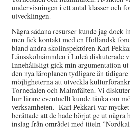
undervisningen i ett antal klasser och f
utvecklingen.
Några sådana resurser kunde jag dock in
men fick kontakt med en Holländsk fon
bland andra skolinspektören Karl Pekka
Länsskolnämnden i Luleå diskuterade vi
Innehållsligt gick min argumentation ut
den nya läroplanen tydligare än tidigare
möjligheterna att utveckla kulturförankr
Tornedalen och Malmfälten. Vi diskute
hur lärare eventuellt kunde tänka om möj
verksamheten. Karl Pekkari var mycket p
berättade att de hade börjat ge ut några
inslag från området med titeln ”Nordka