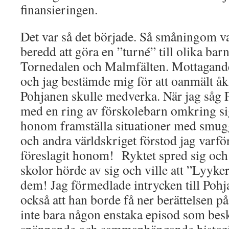
finansieringen.
Det var så det började. Så småningom v
beredd att göra en ”turné” till olika bar
Tornedalen och Malmfälten. Mottagandet
och jag bestämde mig för att oanmält åka 
Pohjanen skulle medverka. När jag såg P
med en ring av förskolebarn omkring si
honom framställa situationer med smuggl
och andra världskriget förstod jag varfö
föreslagit honom! Ryktet spred sig och a
skolor hörde av sig och ville att ”Lyyke
dem! Jag förmedlade intrycken till Poh
också att han borde få ner berättelsen på
inte bara någon enstaka episod som besk