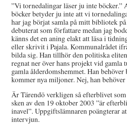
”Vi tornedalingar läser ju inte böcker.” A
böcker betyder ju inte att vi tornedalinga
har jag börjat samla på mitt bibliotek på
debuterat som författare medan jag bodd
känns det en aning elakt att läsa i tidnin
eller skrivit i Pajala. Kommunalrådet ifr
bilda sig. Han tillhör den politiska elit
regnat ner över hans projekt vid gamla t
gamla ålderdomshemmet. Han behöver bar
kommer nya miljoner. Nej, han behöver i
Är Tärendö verkligen så efterblivet so
sken av den 19 oktober 2003 ”är efterb
inavel”. Uppgiftslämnaren poängterar att
intervjun.