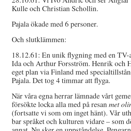
Kulle och Christian Schollin.
Pajala ökade med 6 personer.
Och slutklämmen:
18.12.61: En unik flygning med en TV-ap
Ida och Arthur Forsström. Henrik och H
eget plan via Finland med specialtillstån
Pajala. Det tog 4 timmar att flyga.
När våra egna herrar lämnade vårt gem
försökte locka alla med på resan
met ol
(fortsatte vi som om inget hänt). Vår uth
bar språket och kulturen vidare – som d
annat. Nu sker en uppståndelse. Pengarna