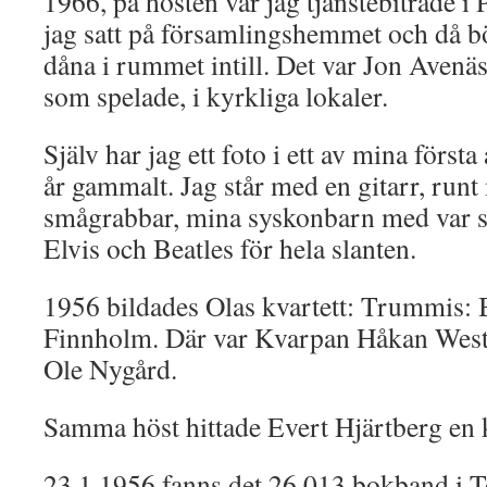
1966, på hösten var jag tjänstebiträde i
jag satt på församlingshemmet och då bö
dåna i rummet intill. Det var Jon Aven
som spelade, i kyrkliga lokaler.
Själv har jag ett foto i ett av mina först
år gammalt. Jag står med en gitarr, runt 
smågrabbar, mina syskonbarn med var sin
Elvis och Beatles för hela slanten.
1956 bildades Olas kvartett: Trummis:
Finnholm. Där var Kvarpan Håkan Weste
Ole Nygård.
Samma höst hittade Evert Hjärtberg en kr
23.1.1956 fanns det 26.013 bokband i 