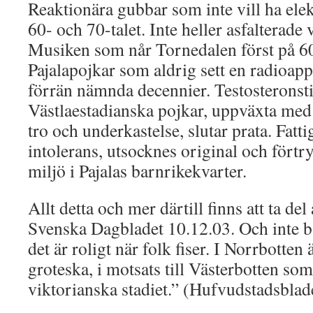
Reaktionära gubbar som inte vill ha elektr
60- och 70-talet. Inte heller asfalterade 
Musiken som når Tornedalen först på 60
Pajalapojkar som aldrig sett en radioap
förrän nämnda decennier. Testosteronsti
Västlaestadianska pojkar, uppväxta med s
tro och underkastelse, slutar prata. Fatt
intolerans, utsocknes original och förtry
miljö i Pajalas barnrikekvarter.
Allt detta och mer därtill finns att ta del
Svenska Dagbladet 10.12.03. Och inte 
det är roligt när folk fiser. I Norrbotten 
groteska, i motsats till Västerbotten so
viktorianska stadiet.” (Hufvudstadsblad