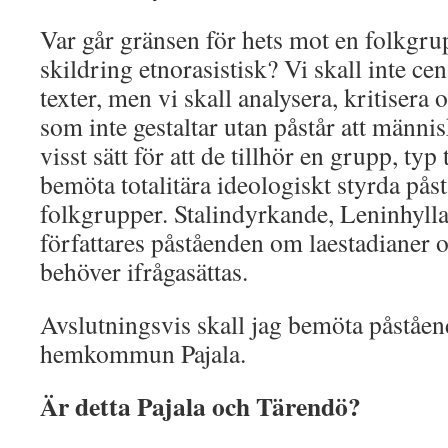
Var går gränsen för hets mot en folkgru
skildring etnorasistisk? Vi skall inte ce
texter, men vi skall analysera, kritiser
som inte gestaltar utan påstår att männis
visst sätt för att de tillhör en grupp, typ
bemöta totalitära ideologiskt styrda på
folkgrupper. Stalindyrkande, Leninhyl
författares påståenden om laestadianer 
behöver ifrågasättas.
Avslutningsvis skall jag bemöta påstå
hemkommun Pajala.
Är detta Pajala och Tärendö?