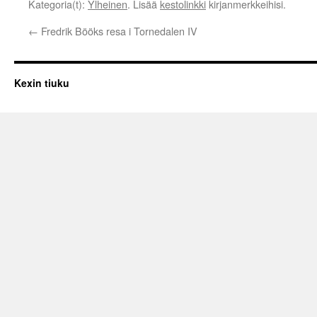
Kategoria(t):
Ylheinen
. Lisää
kestolinkki
kirjanmerkkeihisi.
←
Fredrik Bööks resa i Tornedalen IV
Kexin tiuku