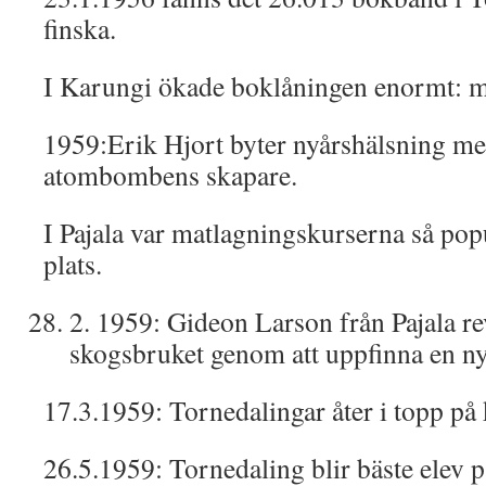
finska.
I Karungi ökade boklåningen enormt: m
1959:Erik Hjort byter nyårshälsning m
atombombens skapare.
I Pajala var matlagningskurserna så popul
plats.
2. 1959: Gideon Larson från Pajala re
skogsbruket genom att uppfinna en n
17.3.1959: Tornedalingar åter i topp på 
26.5.1959: Tornedaling blir bäste elev på