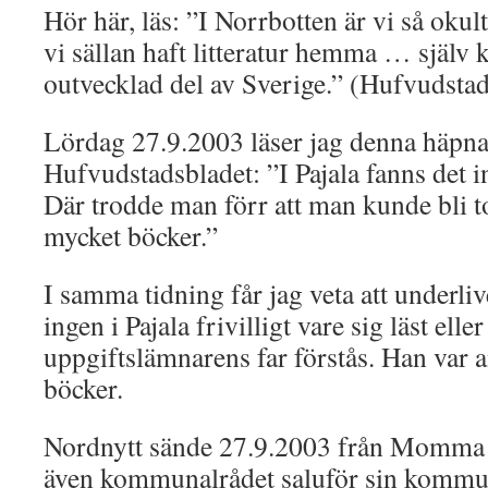
Hör här, läs: ”I Norrbotten är vi så okul
vi sällan haft litteratur hemma … själv
outvecklad del av Sverige.” (Hufvudstad
Lördag 27.9.2003 läser jag denna häpna
Hufvudstadsbladet: ”I Pajala fanns det in
Där trodde man förr att man kunde bli to
mycket böcker.”
I samma tidning får jag veta att underlive
ingen i Pajala frivilligt vare sig läst el
uppgiftslämnarens far förstås. Han var 
böcker.
Nordnytt sände 27.9.2003 från Momma to
även kommunalrådet saluför sin kommu