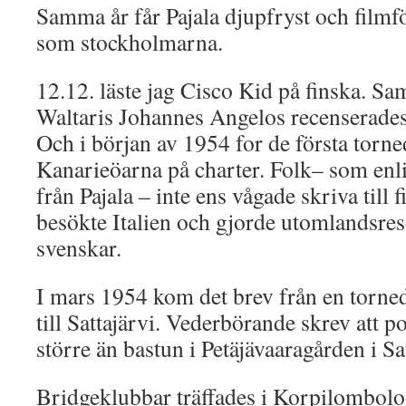
Samma år får Pajala djupfryst och filmf
som stockholmarna.
12.12. läste jag Cisco Kid på finska. 
Waltaris Johannes Angelos recenserades
Och i början av 1954 for de första torned
Kanarieöarna på charter. Folk– som enl
från Pajala – inte ens vågade skriva till 
besökte Italien och gjorde utomlandsres
svenskar.
I mars 1954 kom det brev från en torne
till Sattajärvi. Vederbörande skrev att po
större än bastun i Petäjävaaragården i Sat
Bridgeklubbar träffades i Korpilombolo 