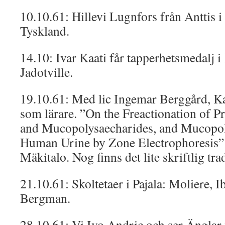
10.10.61: Hillevi Lugnfors från Anttis i Pa
Tyskland.
14.10: Ivar Kaati får tapperhetsmedalj i 
Jadotville.
19.10.61: Med lic Ingemar Berggård, Ka
som lärare. ”On the Freactionation of Pr
and Mucopolysaecharides, and Mucopol
Human Urine by Zone Electrophoresis” 
Mäkitalo. Nog finns det lite skriftlig trad
21.10.61: Skoltetaer i Pajala: Moliere, I
Bergman.
28.10.61: Vi Ivo Andric och ser Änglar