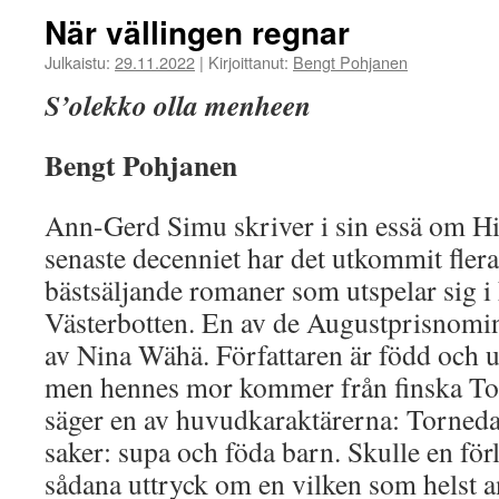
När vällingen regnar
Julkaistu:
29.11.2022
|
Kirjoittanut:
Bengt Pohjanen
S’olekko olla menheen
Bengt Pohjanen
Ann-Gerd Simu skriver i sin essä om H
senaste decenniet har det utkommit flera
bästsäljande romaner som utspelar sig i 
Västerbotten. En av de Augustprisnomi
av Nina Wähä. Författaren är född och
men hennes mor kommer från finska To
säger en av huvudkaraktärerna: Torneda
saker: supa och föda barn. Skulle en för
sådana uttryck om en vilken som helst 